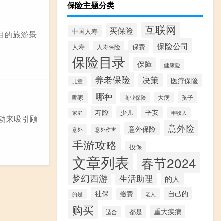
保险主题分类
互联网
买保险
中国人寿
目的旅游景
保险公司
保费
人寿
人寿保险
保险目录
保障
健康险
养老保险
决策
医疗保险
儿童
哪种
哪家
孩子
商业保险
大病
寿险
平安
少儿
年收入
家庭
动来吸引顾
意外险
意外保险
意外
意外伤害
手游攻略
投保
文章列表
春节2024
梦幻西游
生活助理
的人
社保
自己的
缴费
老人
的是
购买
重大疾病
都是
适合