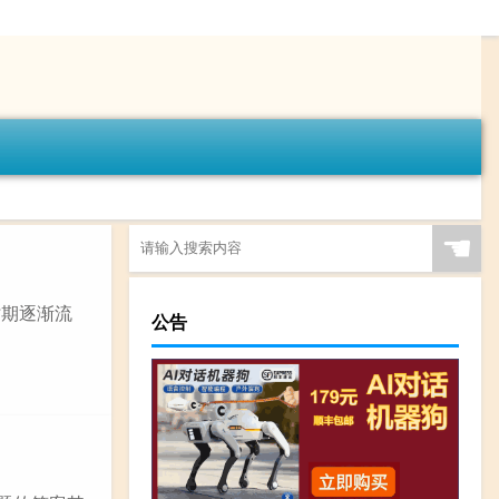
☚
时期逐渐流
公告