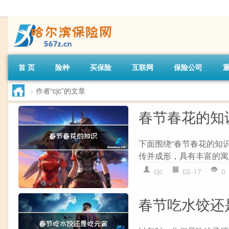
首 页
险种
买保险
互联网
保险公司
>
作者“cjc”的文章
春节春花的知
下面围绕“春节春花的知
传并成形，具有丰富的寓
cjc
02-17
0
春节吃水饺还