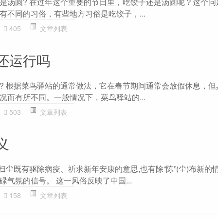
是汤圆? 在过年这个重要的节日里，吃饺子还是汤圆呢？这个问
有不同的习俗，有些地方习俗是吃饺子，...
405
文章列表
还运行吗
? 根据菜鸟驿站的通常做法，它在春节期间通常会放假休息，但
况而有所不同。一般情况下，菜鸟驿站的...
503
文章列表
义
扫尘既有驱除病疫、祈求新年安康的意思,也有除“陈”(尘)布新的
气氛的信号。 这一风俗反映了中国...
158
文章列表