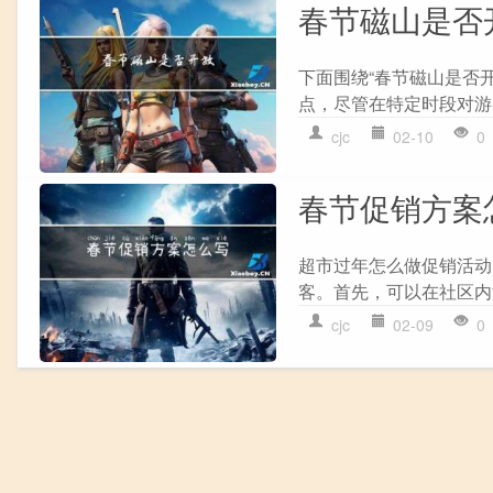
春节磁山是否
下面围绕“春节磁山是否
点，尽管在特定时段对游
cjc
02-10
0
春节促销方案
超市过年怎么做促销活动
客。首先，可以在社区内
cjc
02-09
0