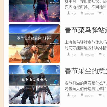
过年时，你们是吃饺子还
实因地域而异。不同地区
cjc
02-13
0
春节菜鸟驿站
上海菜鸟驿站春节休息吗
时间可能因地区和具体情
cjc
02-12
0
春节采尘的意
春节扫尘的寓意是什么? 
习俗向人们传递着过年忙碌
cjc
02-11
0