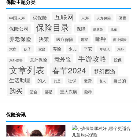
保险主题分类
互联网
买保险
中国人寿
保费
人寿
人寿保险
保险目录
保险公司
保障
健康险
儿童
养老保险
哪种
决策
医疗保险
哪家
商业保险
寿险
平安
少儿
孩子
大病
年收入
家庭
意外
手游攻略
意外险
意外保险
投保
意外伤害
文章列表
春节2024
梦幻西游
生活助理
的人
社保
自己的
缴费
老人
的是
购买
重大疾病
都是
适合
险种
保险资讯