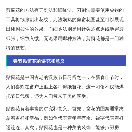
剪窗花的方法有刀刻法和细啄法。刀刻法需要使用尖锐的
工具将纸张割出花纹，刀法娴熟的剪窗花匠甚至可以展现
出栩栩如生的效果。而细啄法则是用针尖逐点逐线地穿透
纸张，细致入微。无论采用哪种方法，剪窗花都是一门独
特的技艺。
春节贴窗花的讲究和意义
贴窗花是中国古老的汉族节日习俗之一，在新春佳节时，
人们喜欢在窗户上贴上各种剪纸窗花。这一习俗不仅能烘
托节日气氛，还为人们带来了美的享受。
贴窗花有着丰富的讲究和意义。首先，窗花的图案通常寓
意着吉祥和幸福，例如鱼代表着年年有余、福字代表着好
运连连。其次，贴窗花也是一种美的装饰，能够点缀房