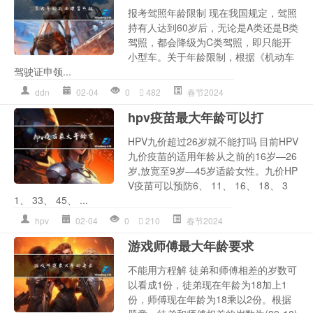
报考驾照年龄限制 现在我国规定，驾照
持有人达到60岁后，无论是A类还是B类
驾照，都会降级为C类驾照，即只能开
小型车。关于年龄限制，根据《机动车
驾驶证申领...
ddn
02-04
0
482
春节2024
hpv疫苗最大年龄可以打
HPV九价超过26岁就不能打吗 目前HPV
九价疫苗的适用年龄从之前的16岁—26
岁,放宽至9岁—45岁适龄女性。九价HP
V疫苗可以预防6、 11、 16、 18、 3
1、 33、 45、 ...
hpv
02-04
0
210
春节2024
游戏师傅最大年龄要求
不能用方程解 徒弟和师傅相差的岁数可
以看成1份，徒弟现在年龄为18加上1
份，师傅现在年龄为18乘以2份。根据