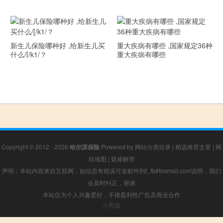
新生儿保险哪种好 ,给新生儿买
重大疾病有哪些 ,国家规定36种
什么/[/k1/？
重大疾病有哪些
Copyright © 2012 - 2026
哈尔滨保险
Powered by
网站分类目录
|
精选推荐文章
|
网
站地图
|
疑难解答
声明：本站内容来自互联网，如信息有错误可发邮件到f_fb#foxmail.com说明，我们
会及时纠正，谢谢
本站仅为个人兴趣爱好，不接盈利性广告及商业合作
小男孩