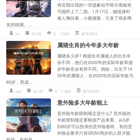
冉近期出现的一些迹象似乎暗示着她有
可能怀上了二胎。1月17日，她现身时
被人搀扶着，小腹微隆，引发了很多网
友的猜测。...
lxr
02-06
0
592
春节2024
属猪生肖的今年多大年龄
属猪多少岁? 根据生肖属猪人的出生年
份不同，他们在2020年的实际年龄和虚
岁年龄也会有所不同。例如，出生于19
35年的属猪人，在2020年的实际年龄为
85岁，而虚...
szs
02-06
0
966
春节2024
意外险多大年龄能上
意外险年龄限制规定是什么? 意外险的
年龄限制规定要根据产品来看。从0岁
到85岁可以投保的意外险都有，有的意
外险会要求只有0到50周岁的人群才能
投保，有的意...