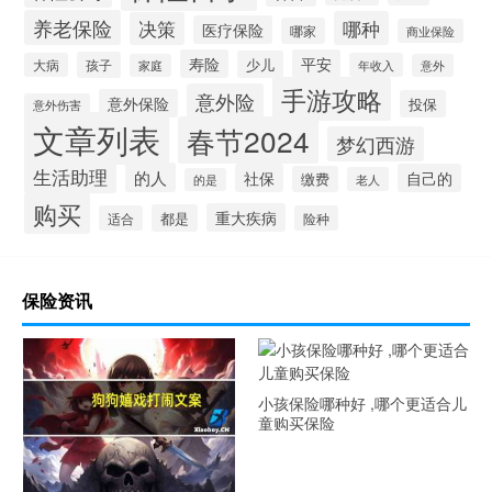
养老保险
哪种
决策
医疗保险
哪家
商业保险
寿险
平安
少儿
孩子
大病
年收入
家庭
意外
手游攻略
意外险
意外保险
投保
意外伤害
文章列表
春节2024
梦幻西游
生活助理
的人
社保
自己的
缴费
老人
的是
购买
重大疾病
都是
适合
险种
保险资讯
小孩保险哪种好 ,哪个更适合儿
童购买保险