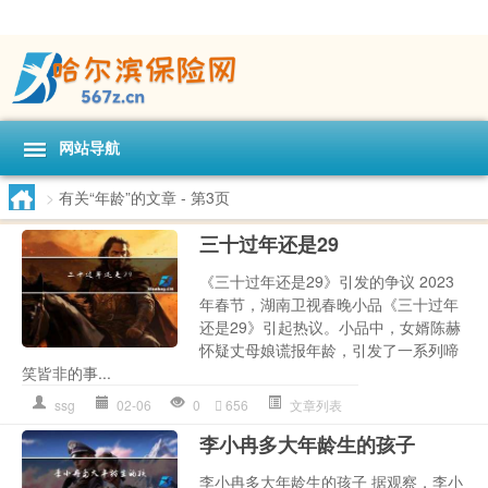
网站导航
>
有关“年龄”的文章
- 第3页
三十过年还是29
《三十过年还是29》引发的争议 2023
年春节，湖南卫视春晚小品《三十过年
还是29》引起热议。小品中，女婿陈赫
怀疑丈母娘谎报年龄，引发了一系列啼
笑皆非的事...
ssg
02-06
0
656
文章列表
李小冉多大年龄生的孩子
李小冉多大年龄生的孩子 据观察，李小