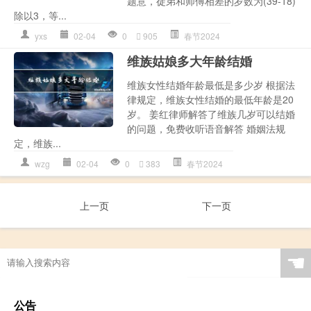
题意，徒弟和师傅相差的岁数为(39-18)
除以3，等...
yxs
02-04
0
905
春节2024
维族姑娘多大年龄结婚
维族女性结婚年龄最低是多少岁 根据法
律规定，维族女性结婚的最低年龄是20
岁。 姜红律师解答了维族几岁可以结婚
的问题，免费收听语音解答 婚姻法规
定，维族...
wzg
02-04
0
383
春节2024
上一页
下一页
☚
公告