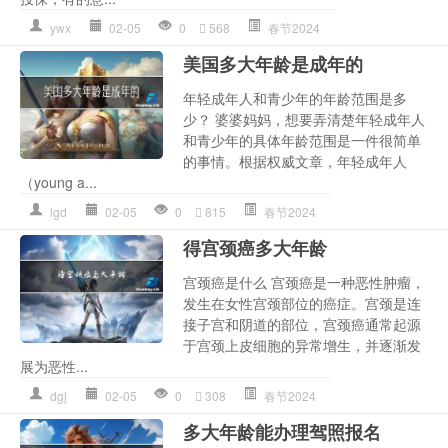
ywx
02-05
0
568
春节2024
美国多大年龄是成年的
年轻成年人和青少年的年龄范围是多
少？ 婆婆妈妈，想要弄清楚年轻成年人
和青少年的具体年龄范围是一件很简单
的事情。根据权威文章，年轻成年人
（young a...
lgd
02-05
0
815
春节2024
得宫颈癌多大年龄
宫颈癌是什么 宫颈癌是一种恶性肿瘤，
发生在女性宫颈部位的癌症。宫颈是连
接子宫和阴道的部位，宫颈癌通常起源
于宫颈上皮细胞的异常增生，并逐渐发
展为恶性...
dgj
02-05
0
308
春节2024
多大年龄能办理驾照报名