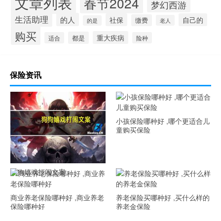
文章列表
春节2024
梦幻西游
生活助理
的人
社保
自己的
缴费
老人
的是
购买
重大疾病
都是
适合
险种
保险资讯
小孩保险哪种好 ,哪个更适合儿
童购买保险
狗狗嬉戏打闹文案
商业养老保险哪种好 ,商业养老
养老保险买哪种好 ,买什么样的
保险哪种好
养老金保险