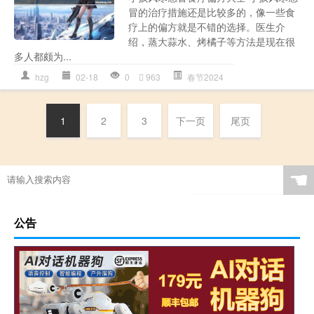
冒的治疗措施还是比较多的，像一些食
疗上的偏方就是不错的选择。医生介
绍，蒸大蒜水、烤橘子等方法是现在很
多人都颇为...
hzg
02-18
0
963
春节2024
1
2
3
下一页
尾页
☚
公告