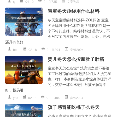
sj
04-10
0
735
文章列表
宝宝冬天睡袋用什么材料
冬天宝宝睡袋材料选择-ZOL问答 宝宝
冬天睡袋用什么材料呢？纯棉材料是一
个不错的选择。纯棉材料舒适柔软，不
会对宝宝的皮肤产生刺激。此外，纯棉
还具有良好...
bbd
02-18
0
394
春节2024
婴儿冬天怎么按摩肚子肚脐
宝宝冬天怎么冼澡? 洗完澡之后不要给
宝宝吃过凉的食物(包括我们大人洗完澡
也一样)，本身刚洗完热水澡身体暖洋洋
的，突然一杯冷水进肚对孩子肠胃不
好，极易引...
yed
02-18
0
484
春节2024
孩子感冒能吃橘子么冬天
小孩风寒感冒食疗偏方大全 小孩风寒感