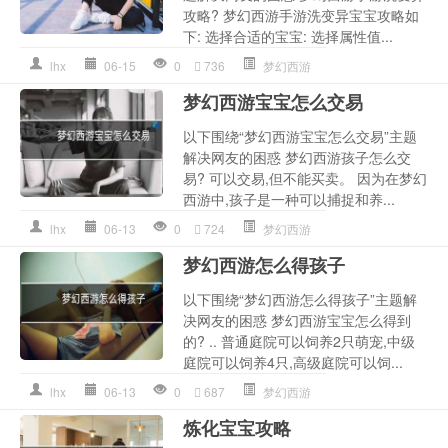
攻略? 梦幻西游手游洗变异宝宝攻略如
下: 选择合适的宝宝: 选择属性值...
lhx
06-15
0
736
梦幻西游
梦幻西游宝宝怎么交易
以下围绕“梦幻西游宝宝怎么交易”主题
解决网友的困惑 梦幻西游孩子怎么交
易? 可以交易,但不能买卖。 因为在梦幻
西游中,孩子是一种可以捕捉和养...
lhx
06-13
0
724
梦幻西游
梦幻西游怎么得孩子
以下围绕“梦幻西游怎么得孩子”主题解
决网友的困惑 梦幻西游宝宝怎么得到
的? .. 普通庭院可以饲养2只萌宠,中级
庭院可以饲养4只,高级庭院可以饲...
lhx
06-13
0
687
梦幻西游
炼化宝宝攻略