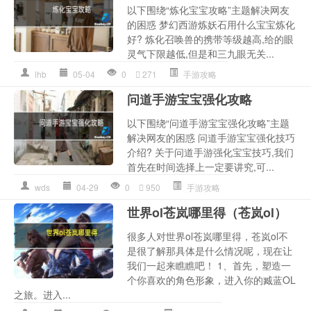
以下围绕“炼化宝宝攻略”主题解决网友
的困惑 梦幻西游炼妖石用什么宝宝炼化
好? 炼化召唤兽的携带等级越高,给的眼
灵气下限越低,但是和三九眼无关...
lhb
05-04
0
271
手游攻略
问道手游宝宝强化攻略
以下围绕“问道手游宝宝强化攻略”主题
解决网友的困惑 问道手游宝宝强化技巧
介绍? 关于问道手游强化宝宝技巧,我们
首先在时间选择上一定要讲究,可...
wds
04-29
0
950
手游攻略
世界ol苍岚哪里得（苍岚ol）
很多人对世界ol苍岚哪里得，苍岚ol不
是很了解那具体是什么情况呢，现在让
我们一起来瞧瞧吧！ 1、首先，塑造一
个你喜欢的角色形象，进入你的臧蓝OL
之旅。进入...