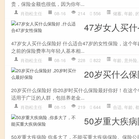
贵，保险金额也很低，因为你年...
肖劲松主任
08-16
214
556
储蓄
,
年龄
,
47岁女人买什
47岁女人买什么保险好 什么适合47岁的女性保险，这个
之前的保险费率与年轻人基本相...
肖劲松主任
08-16
228
822
年龄
,
意外险
20岁买什么保
20岁买什么保险好 你20岁时买什么保险最好你好！在
适用于广泛的人群，包括养老金...
肖劲松主任
08-15
219
644
合适
,
年龄
,
50岁重大疾
50岁重大疾病险 你多大了，不能买重大疾病保险。保险