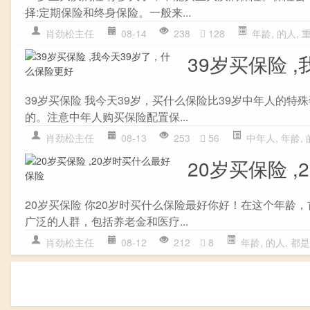
择:定期保险和终身保险。一般来...
肖劲松主任
08-14
238
128
年龄
,
的人
,
39岁买保险 
39岁买保险 我今天39岁，买什么保险比39岁中年人的
的。注意中年人购买保险配置保...
肖劲松主任
08-13
253
56
中年人
,
年龄
,
20岁买保险 
20岁买保险 你20岁时买什么保险最好你好！在这个年
广泛的人群，包括养老金和医疗...
肖劲松主任
08-12
212
8
年龄
,
的人
,
都是