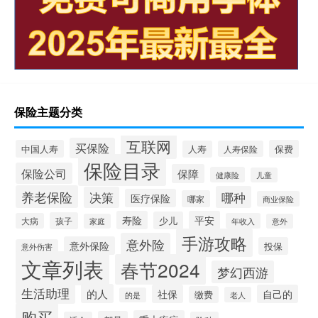
保险主题分类
互联网
买保险
中国人寿
保费
人寿
人寿保险
保险目录
保险公司
保障
健康险
儿童
养老保险
哪种
决策
医疗保险
哪家
商业保险
寿险
平安
少儿
孩子
大病
年收入
家庭
意外
手游攻略
意外险
意外保险
投保
意外伤害
文章列表
春节2024
梦幻西游
生活助理
的人
社保
自己的
缴费
老人
的是
购买