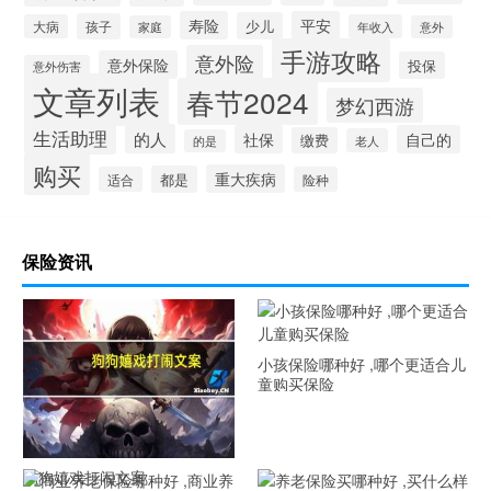
寿险
平安
少儿
孩子
大病
年收入
家庭
意外
手游攻略
意外险
意外保险
投保
意外伤害
文章列表
春节2024
梦幻西游
生活助理
的人
社保
自己的
缴费
老人
的是
购买
重大疾病
都是
适合
险种
保险资讯
小孩保险哪种好 ,哪个更适合儿
童购买保险
狗狗嬉戏打闹文案