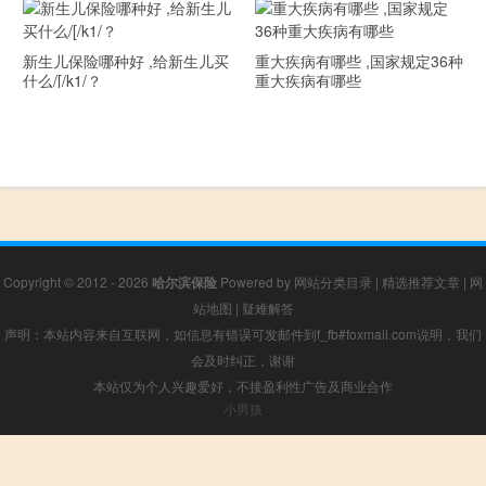
新生儿保险哪种好 ,给新生儿买
重大疾病有哪些 ,国家规定36种
什么/[/k1/？
重大疾病有哪些
Copyright © 2012 - 2026
哈尔滨保险
Powered by
网站分类目录
|
精选推荐文章
|
网
站地图
|
疑难解答
声明：本站内容来自互联网，如信息有错误可发邮件到f_fb#foxmail.com说明，我们
会及时纠正，谢谢
本站仅为个人兴趣爱好，不接盈利性广告及商业合作
小男孩