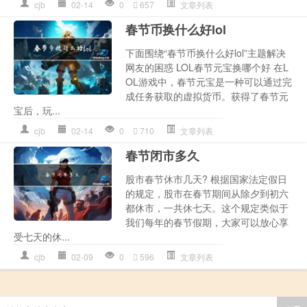
cjb
02-14
0
657
文章列表
春节币换什么好lol
下面围绕“春节币换什么好lol”主题解决
网友的困惑 LOL春节元宝换哪个好 在L
OL游戏中，春节元宝是一种可以通过完
成任务获取的虚拟货币。获得了春节元
宝后，玩...
cjb
02-14
0
710
文章列表
春节闭市多久
股市春节休市几天? 根据国家法定假日
的规定，股市在春节期间从除夕到初六
都休市，一共休七天。这个规定类似于
我们每年的春节假期，大家可以放心享
受七天的休...
cjb
02-09
0
596
文章列表