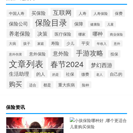
互联网
买保险
中国人寿
保费
人寿
人寿保险
保险目录
保险公司
保障
健康险
儿童
养老保险
哪种
决策
医疗保险
哪家
商业保险
寿险
平安
少儿
孩子
大病
年收入
家庭
意外
手游攻略
意外险
意外保险
投保
意外伤害
文章列表
春节2024
梦幻西游
生活助理
的人
社保
自己的
缴费
老人
的是
购买
重大疾病
都是
适合
险种
保险资讯