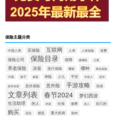
保险主题分类
互联网
买保险
中国人寿
保费
人寿
人寿保险
保险目录
保险公司
保障
健康险
儿童
养老保险
哪种
决策
医疗保险
哪家
商业保险
寿险
平安
少儿
孩子
大病
年收入
家庭
意外
手游攻略
意外险
意外保险
投保
意外伤害
文章列表
春节2024
梦幻西游
生活助理
的人
社保
自己的
缴费
老人
的是
购买
重大疾病
都是
适合
险种