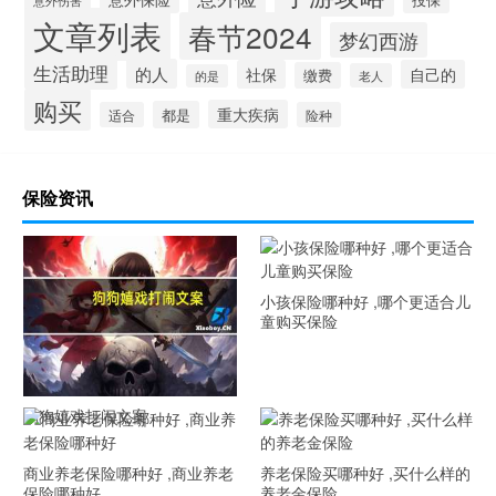
意外伤害
文章列表
春节2024
梦幻西游
生活助理
的人
社保
自己的
缴费
老人
的是
购买
重大疾病
都是
适合
险种
保险资讯
小孩保险哪种好 ,哪个更适合儿
童购买保险
狗狗嬉戏打闹文案
商业养老保险哪种好 ,商业养老
养老保险买哪种好 ,买什么样的
保险哪种好
养老金保险