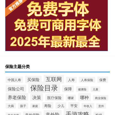
保险主题分类
互联网
买保险
中国人寿
保费
人寿
人寿保险
保险目录
保险公司
保障
健康险
儿童
养老保险
哪种
决策
医疗保险
哪家
商业保险
寿险
平安
少儿
孩子
大病
年收入
家庭
意外
手游攻略
意外险
意外保险
投保