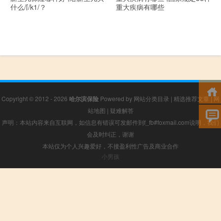
什么/[/k1/？
重大疾病有哪些
Copyright © 2012 - 2026
哈尔滨保险
Powered by
网站分类目录
|
精选推荐文章
|
网
站地图
|
疑难解答
声明：本站内容来自互联网，如信息有错误可发邮件到f_fb#foxmail.com说明，我们
会及时纠正，谢谢
本站仅为个人兴趣爱好，不接盈利性广告及商业合作
小男孩