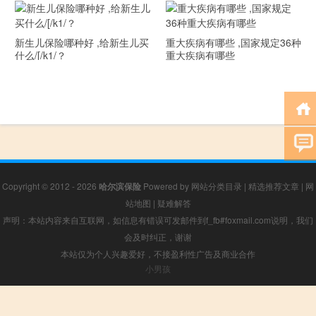
新生儿保险哪种好 ,给新生儿买
重大疾病有哪些 ,国家规定36种
什么/[/k1/？
重大疾病有哪些
Copyright © 2012 - 2026
哈尔滨保险
Powered by
网站分类目录
|
精选推荐文章
|
网
站地图
|
疑难解答
声明：本站内容来自互联网，如信息有错误可发邮件到f_fb#foxmail.com说明，我们
会及时纠正，谢谢
本站仅为个人兴趣爱好，不接盈利性广告及商业合作
小男孩