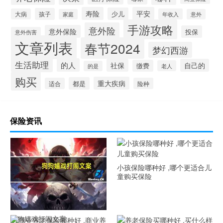
寿险
平安
少儿
孩子
大病
年收入
家庭
意外
手游攻略
意外险
意外保险
投保
意外伤害
文章列表
春节2024
梦幻西游
生活助理
的人
社保
自己的
缴费
老人
的是
购买
重大疾病
都是
适合
险种
保险资讯
小孩保险哪种好 ,哪个更适合儿
童购买保险
狗狗嬉戏打闹文案