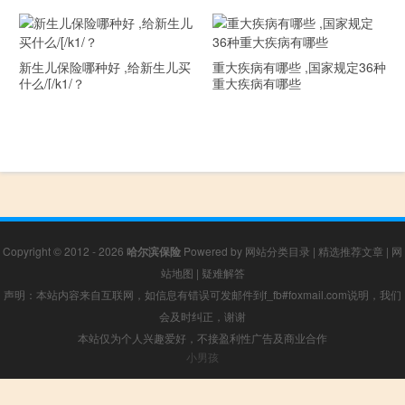
新生儿保险哪种好 ,给新生儿买
重大疾病有哪些 ,国家规定36种
什么/[/k1/？
重大疾病有哪些
Copyright © 2012 - 2026
哈尔滨保险
Powered by
网站分类目录
|
精选推荐文章
|
网
站地图
|
疑难解答
声明：本站内容来自互联网，如信息有错误可发邮件到f_fb#foxmail.com说明，我们
会及时纠正，谢谢
本站仅为个人兴趣爱好，不接盈利性广告及商业合作
小男孩