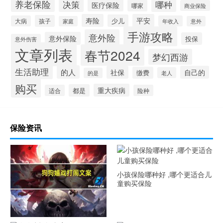
养老保险
哪种
决策
医疗保险
哪家
商业保险
寿险
平安
少儿
孩子
大病
年收入
家庭
意外
手游攻略
意外险
意外保险
投保
意外伤害
文章列表
春节2024
梦幻西游
生活助理
的人
社保
自己的
缴费
老人
的是
购买
重大疾病
都是
适合
险种
保险资讯
小孩保险哪种好 ,哪个更适合儿
童购买保险