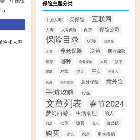
华泰、中国银
保险主题分类
/)
互联网
买保险
中国人寿
保险公司
保费
人寿
人寿保险
保险目录
保障
保险和人寿
健康险
养老保险
决策
医疗保险
儿童
哪种
哪家
孩子
商业保险
大病
寿险
平安
少儿
年收入
家庭
意外险
意外保险
意外
意外伤害
手游攻略
投保
文章列表
春节2024
梦幻西游
生活助理
的人
社保
自己的
缴费
老人
的是
购买
重大疾病
都是
适合