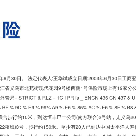
月30日。 法定代表人:王华斌成立日期:2003年6月30日工商登记
地址:浙江省义乌市北苑街现代花园9号楼西侧1号保险市场上有19家分
外管局= STRICT & RLZ = 1C 1PR fa _ ENCN 436 CN 437 & UM
 BF % 9D % E9 % 99% A9 % E5 % 85% AC % E5 % 8F % B8 &
南方联合步行约10米，到达恒丰巴士公司(南方联合)2号站，走义乌2
2夜班)3号，步行约150米。至少有20人已到达中国太平洋人寿保险