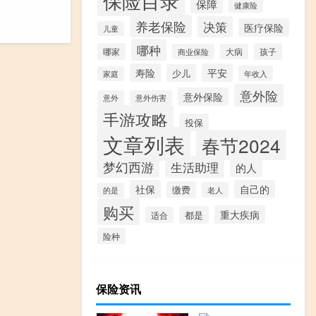
保险目录
保障
健康险
养老保险
决策
医疗保险
儿童
哪种
哪家
孩子
商业保险
大病
寿险
平安
少儿
年收入
家庭
意外险
意外保险
意外
意外伤害
手游攻略
投保
文章列表
春节2024
梦幻西游
生活助理
的人
社保
自己的
缴费
老人
的是
购买
重大疾病
都是
适合
险种
保险资讯