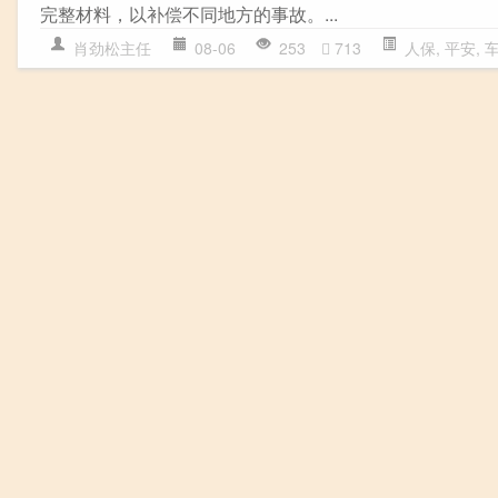
完整材料，以补偿不同地方的事故。...
肖劲松主任
08-06
253
713
人保
,
平安
,