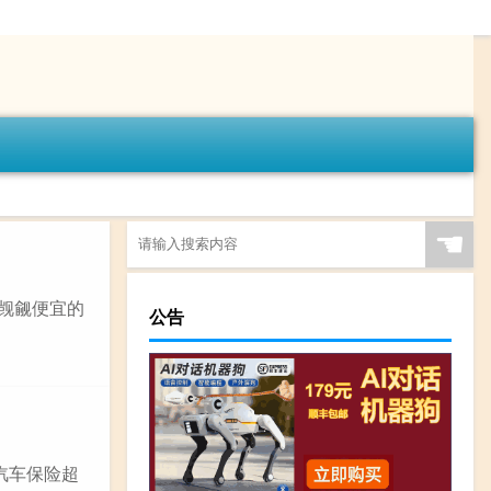
☚
出觊觎便宜的
公告
汽车保险超